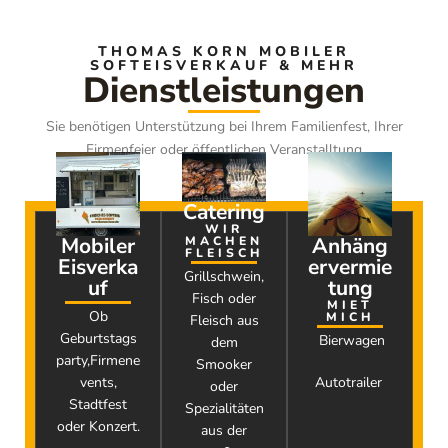
THOMAS KORN MOBILER
SOFTEISVERKAUF & MEHR
Dienstleistungen
Sie benötigen Unterstützung bei Ihrem Familienfest, Ihrer
Firmenfeier oder öffentlichen Veranstalltung
Catering
WIR
Mobiler
Anhäng
MACHEN
FLEISCH
Eisverka
ervermie
Grillschwein,
uf
tung
Fisch oder
MIET
Ob
MICH
Fleisch aus
Geburtstags
Bierwagen
dem
party,Firmene
Smooker
vents,
Autotrailer
oder
Stadtfest
Spezialitäten
oder Konzert.
aus der